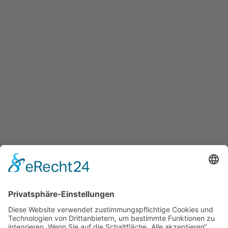
27.04.2026
Am 08.04.2026 fand unsere Jahreshauptversammlung in
gewohnter Umgebeung im Ramshof in Willig statt. Wir haben
uns über die zahlreiche ...
WEITERE NACHRICHTEN
Bei uns können Sie folgende Jagd­
gebrauchs­hundeprüfungen führen:
BTR, VJP, HZP, VGP, VPS, VSwP, VFsP, BP §6