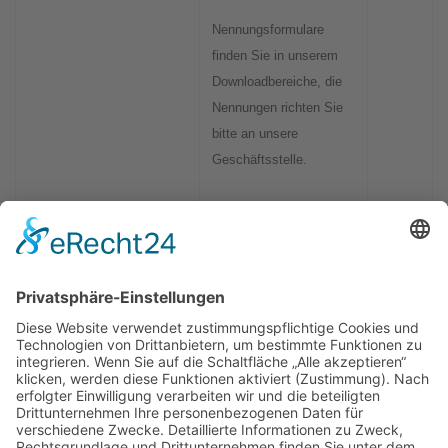
Nennungsformulare
finden Sie in unserem
Downloadbereiche, die
Nennungen richten Sie
bitte an unsere
Geschäftsstelle.
Bei uns können Sie folgende Jagd­
gebrauchs­hundeprüfungen führen:
BTR, VJP, HZP, VGP, VPS, VSwP, VFsP, BP §6
und §7 NRW
PRÜFUNGSTERMINE