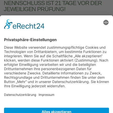
NENNSCHLUSS IST 21 TAGE VOR DER J
EWEILIGEN PRÜFUNG!
Bei uns können Sie folgende Jagd­
gebrauchs­hundeprüfungen führen:
BTR, VJP, HZP, VGP, VPS, VSwP, VFsP, BP §6
und §7 NRW
PRÜFUNGSTERMINE
© Copyright 2026. All Rights Reserved.
IMPRESSUM