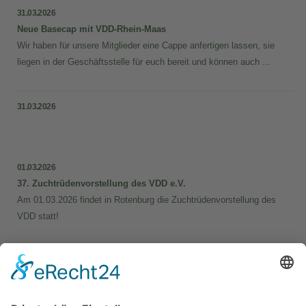
31.03.2026
Neue Basecap mit VDD-Rhein-Maas
Wir haben für unsere Mitglieder eine Cappe anfertigen lassen, sie
liegen in der Geschäftsstelle für euch bereit und können auch ...
31.03.2026
01.03.2026
37. Zuchtrüdenvorstellung des VDD e.V.
Am 01.03.2026 findet in Rotenburg die Zuchtrüdenvorstellung des
VDD statt!
Bei uns können Sie folgende Jagd­