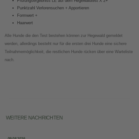
Prüfungsergebniss LE auf dem Hegewaldtest X 2+
Punktzahl Verlorensuchen + Apportieren
Formwert +
Haarwert
Alle Hunde die den Test bestehen können zur Hegewald gemeldet
werden, allerdings besteht nur für die ersten drei Hunde eine sichere
Teilnahmemöglichkeit, die restlichen Hunde rücken über eine Warteliste
nach.
WEITERE NACHRICHTEN
09.08.2026