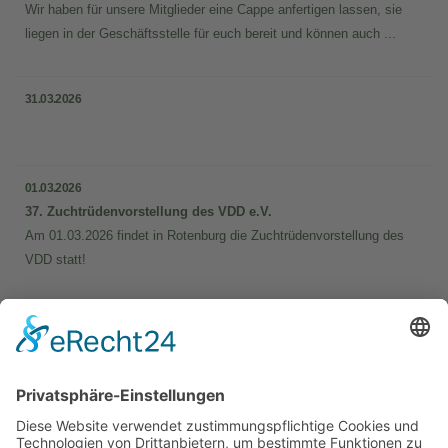
Wir haben für unsere Mitglieder eine Cappe anfertigen lassen, sie
liegen in der Geschäftsstelle für euch bereit und können auch ...
31.03.2026
01.03.2026
37. Zuchtrüdenvorstellung des VDD e.V.
Am 01.03.2026 findet in Rotenburg die Zuchtrüdenvorstellung des
VDD statt!
Bei uns können Sie folgende Jagd­
gebrauchs­hundeprüfungen führen:
BTR, VJP, HZP, VGP, VPS, VSwP, VFsP, BP §6