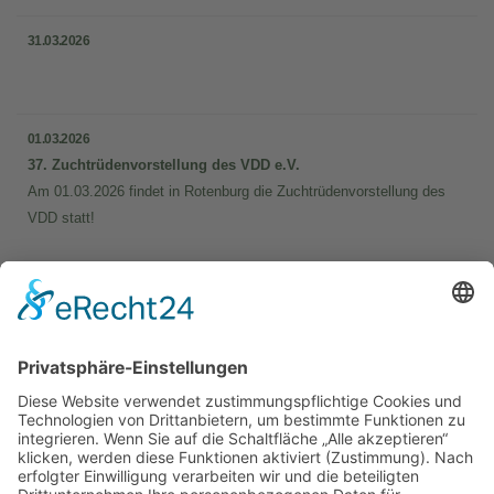
31.03.2026
01.03.2026
37. Zuchtrüdenvorstellung des VDD e.V.
Am 01.03.2026 findet in Rotenburg die Zuchtrüdenvorstellung des
VDD statt!
Bei uns können Sie folgende Jagd­
gebrauchs­hundeprüfungen führen:
BTR, VJP, HZP, VGP, VPS, VSwP, VFsP, BP §6
und §7 NRW